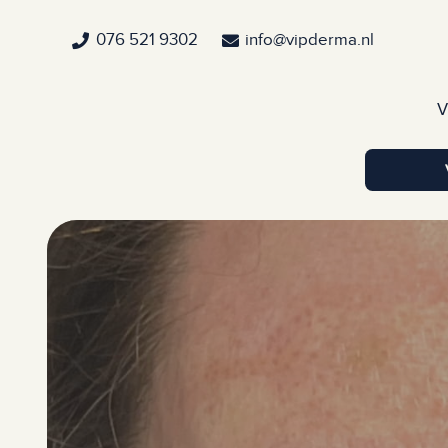
076 521 9302
info@vipderma.nl
V